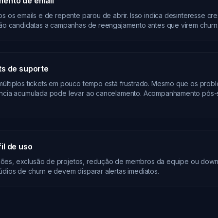
ento de email
os os emails e de repente parou de abrir. Isso indica desinteresse cre
 são candidatas a campanhas de reengajamento antes que virem churn
ts de suporte
múltiplos tickets em pouco tempo está frustrado. Mesmo que os prob
iência acumulada pode levar ao cancelamento. Acompanhamento pós-s
il de uso
ões, exclusão de projetos, redução de membros da equipe ou down
údios de churn e devem disparar alertas imediatos.