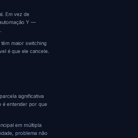
l. Em vez de
a automação Y —
.
têm maior switching
el é que ele cancele.
rcela significativa
so é entender por que
ncipal em múltipla
ridade, problema não