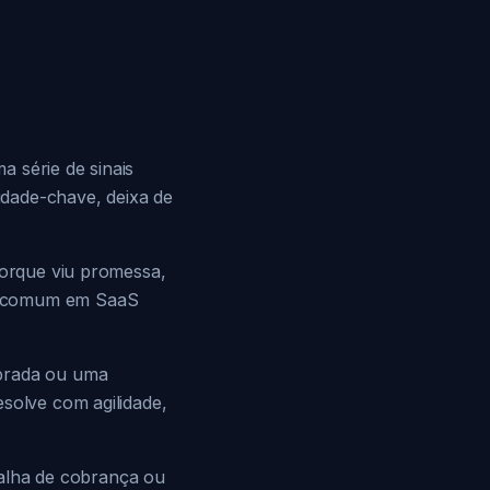
 série de sinais
idade-chave, deixa de
porque viu promessa,
te comum em SaaS
ebrada ou uma
esolve com agilidade,
 falha de cobrança ou