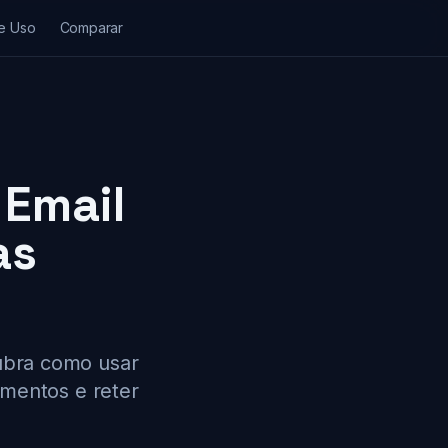
e Uso
Comparar
 Email
as
cubra como usar
amentos e reter