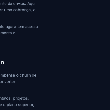
mite de envios. Aqui
ecer uma cobrança, o
nte agora tem acesso
aumenta o
rn
compensa o churn de
converter
tatos, projetos,
 o plano superior,