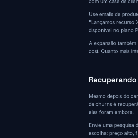
com um case de client
Use emails de produt
"Lançamos recurso X
disponível no plano P
A expansão também re
cost. Quanto mais in
Recuperando 
Mesmo depois do canc
de churns é recuperáv
eles foram embora.
Envie uma pesquisa d
escolha: preço alto,