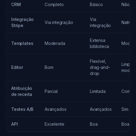
CRM
Completo
Básico
Não
Integração
Via
Via integração
Nativa
Stripe
integração
Extensa
Templates
Moderada
Moder
biblioteca
Flexível,
Limpo,
Editor
Bom
drag-and-
moder
drop
Atribuição
Parcial
Limitada
Comple
de receita
Testes A/B
Avançados
Avançados
Sim
API
Excelente
Boa
Boa