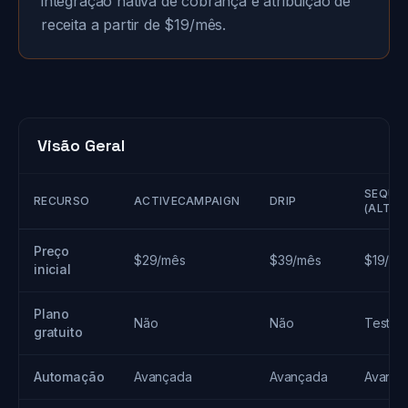
integração nativa de cobrança e atribuição de
receita a partir de $19/mês.
Visão Geral
SEQUE
RECURSO
ACTIVECAMPAIGN
DRIP
(ALTER
Preço
$29/mês
$39/mês
$19/mê
inicial
Plano
Não
Não
Teste g
gratuito
Automação
Avançada
Avançada
Avança