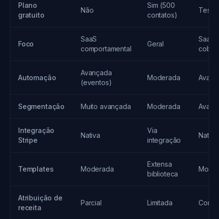
Plano
Sim (500
Não
Teste 
gratuito
contatos)
SaaS
SaaS 
Foco
Geral
comportamental
cobra
Avançada
Automação
Moderada
Avanç
(eventos)
Segmentação
Muito avançada
Moderada
Avanç
Integração
Via
Nativa
Nativa
Stripe
integração
Extensa
Templates
Moderada
Mode
biblioteca
Atribuição de
Parcial
Limitada
Compl
receita