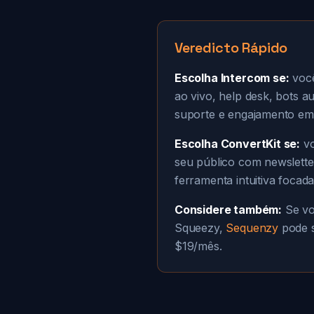
Veredicto Rápido
Escolha Intercom se:
você
ao vivo, help desk, bots 
suporte e engajamento em
Escolha ConvertKit se:
vo
seu público com newslette
ferramenta intuitiva focad
Considere também:
Se vo
Squeezy,
Sequenzy
pode s
$19/mês.