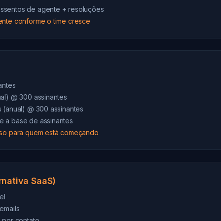
ssentos de agente + resoluções
ente conforme o time cresce
antes
ual) @ 300 assinantes
s (anual) @ 300 assinantes
 a base de assinantes
roso para quem está começando
rnativa SaaS)
el
emails
 por contato