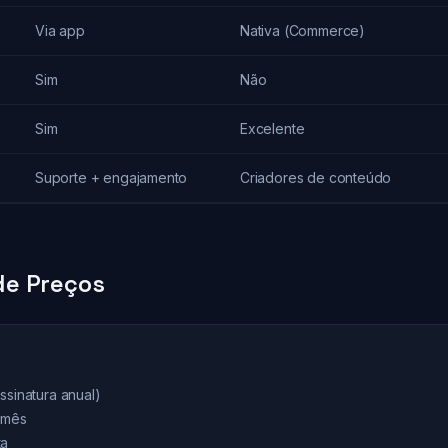
Via app
Nativa (Commerce)
Sim
Não
Sim
Excelente
Suporte + engajamento
Criadores de conteúdo
e Preços
ssinatura anual)
9/mês
ta