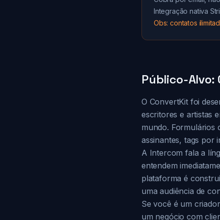
Integração nativa S
Obs: contatos ilimit
Público-Alvo:
O ConvertKit foi des
escritores e artista
mundo. Formulários d
assinantes, tags por 
A Intercom fala a lí
entendem imediatamen
plataforma é constru
uma audiência de co
Se você é um criador
um negócio com clien