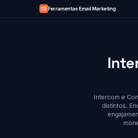
Ferramentas Email Marketing
Inte
Intercom e Con
distintos. E
engajament
monet