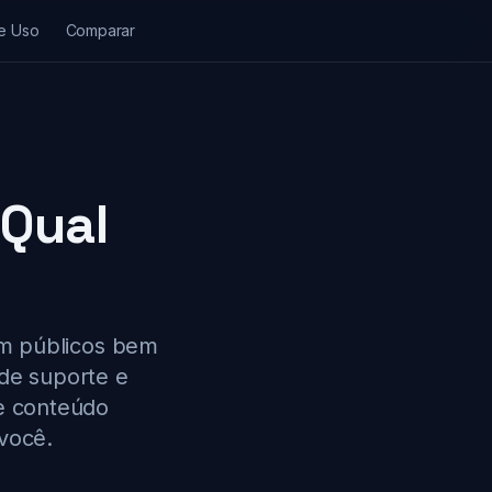
e Uso
Comparar
 Qual
em públicos bem
 de suporte e
de conteúdo
 você.