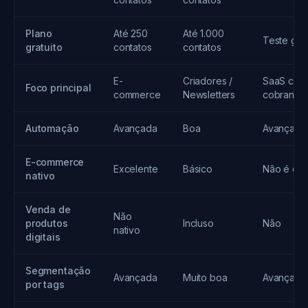
Plano
Até 250
Até 1.000
Teste grát
gratuito
contatos
contatos
E-
Criadores /
SaaS com
Foco principal
commerce
Newsletters
cobrança
Automação
Avançada
Boa
Avançada
E-commerce
Excelente
Básico
Não é o f
nativo
Venda de
Não
produtos
Incluso
Não
nativo
digitais
Segmentação
Avançada
Muito boa
Avançada
por tags