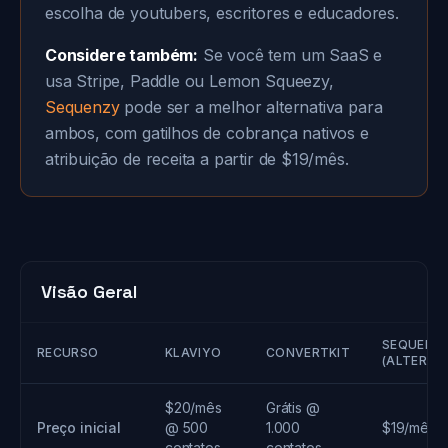
escolha de youtubers, escritores e educadores.
Considere também:
Se você tem um SaaS e
usa Stripe, Paddle ou Lemon Squeezy,
Sequenzy
pode ser a melhor alternativa para
ambos, com gatilhos de cobrança nativos e
atribuição de receita a partir de $19/mês.
Visão Geral
SEQUENZ
RECURSO
KLAVIYO
CONVERTKIT
(ALTERNA
$20/mês
Grátis @
Preço inicial
@ 500
1.000
$19/mês
contatos
contatos