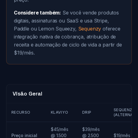
Considere também:
Se você vende produtos
digitais, assinaturas ou SaaS e usa Stripe,
Paddle ou Lemon Squeezy,
Sequenzy
oferece
integração nativa de cobrança, atribuição de
receita e automação de ciclo de vida a partir de
$19/mês.
Visão Geral
SEQUENZY
RECURSO
KLAVIYO
DRIP
(ALTERNATI
$45/mês
$39/mês
Preço inicial
@ 1.500
@ 2.500
$19/mês