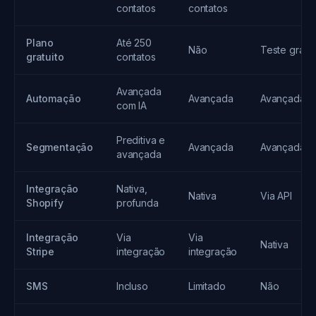
contatos
contatos
Plano
Até 250
Não
Teste grátis
gratuito
contatos
Avançada
Automação
Avançada
Avançada
com IA
Preditiva e
Segmentação
Avançada
Avançada
avançada
Integração
Nativa,
Nativa
Via API
Shopify
profunda
Integração
Via
Via
Nativa
Stripe
integração
integração
SMS
Incluso
Limitado
Não