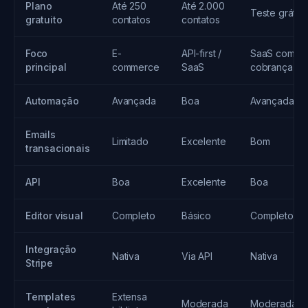
Plano
Até 250
Até 2.000
Teste grátis
gratuito
contatos
contatos
Foco
E-
API-first /
SaaS com
principal
commerce
SaaS
cobrança
Automação
Avançada
Boa
Avançada
Emails
Limitado
Excelente
Bom
transacionais
API
Boa
Excelente
Boa
Editor visual
Completo
Básico
Completo
Integração
Nativa
Via API
Nativa
Stripe
Templates
Extensa
Moderada
Moderada