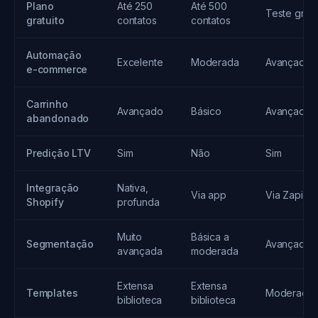
Plano
Até 250
Até 500
Teste gráti
gratuito
contatos
contatos
Automação
Excelente
Moderada
Avançada
e-commerce
Carrinho
Avançado
Básico
Avançado
abandonado
Predição LTV
Sim
Não
Sim
Integração
Nativa,
Via app
Via Zapier
Shopify
profunda
Muito
Básica a
Segmentação
Avançada
avançada
moderada
Extensa
Extensa
Templates
Moderada
biblioteca
biblioteca