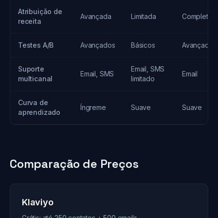
Atribuição de
Avançada
Limitada
Completa
receita
Testes A/B
Avançados
Básicos
Avançados
Suporte
Email, SMS
Email, SMS
Email
multicanal
limitado
Curva de
Íngreme
Suave
Suave
aprendizado
Comparação de Preços
Klaviyo
Grátis: até 250 contatos + 500 emails