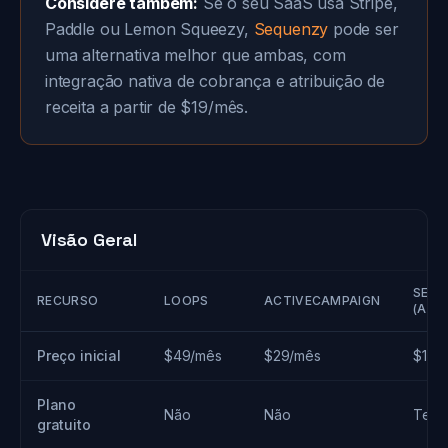
Considere também:
Se o seu SaaS usa Stripe,
Paddle ou Lemon Squeezy,
Sequenzy
pode ser
uma alternativa melhor que ambas, com
integração nativa de cobrança e atribuição de
receita a partir de $19/mês.
Visão Geral
SEQU
RECURSO
LOOPS
ACTIVECAMPAIGN
(ALT
Preço inicial
$49/mês
$29/mês
$19/
Plano
Não
Não
Teste
gratuito