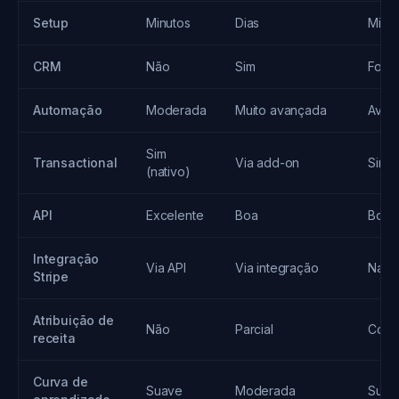
Setup
Minutos
Dias
Minu
CRM
Não
Sim
Foco
Automação
Moderada
Muito avançada
Avan
Sim
Transactional
Via add-on
Sim
(nativo)
API
Excelente
Boa
Boa
Integração
Via API
Via integração
Nativ
Stripe
Atribuição de
Não
Parcial
Comp
receita
Curva de
Suave
Moderada
Suav