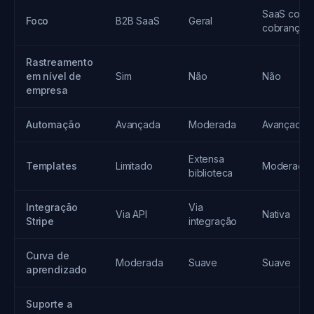
SaaS com
Foco
B2B SaaS
Geral
cobrança
Rastreamento
em nível de
Sim
Não
Não
empresa
Automação
Avançada
Moderada
Avançada
Extensa
Templates
Limitado
Moderada
biblioteca
Integração
Via
Via API
Nativa
Stripe
integração
Curva de
Moderada
Suave
Suave
aprendizado
Suporte a