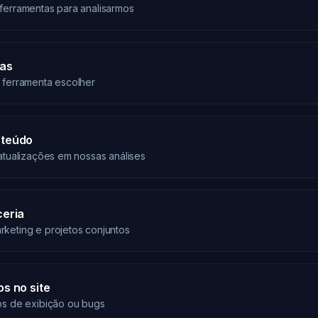
ferramentas para analisarmos
tas
 ferramenta escolher
nteúdo
atualizações em nossas análises
ceria
keting e projetos conjuntos
s no site
os de exibição ou bugs