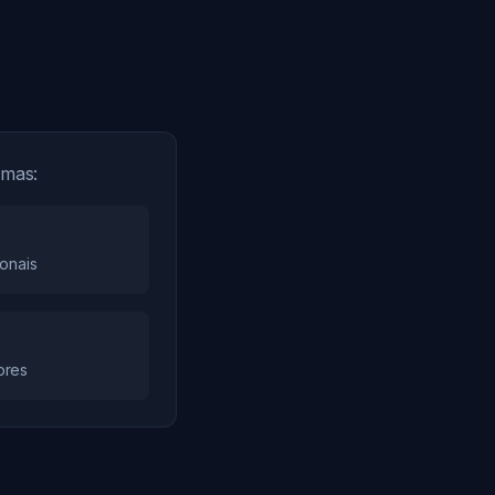
rmas:
ionais
ores