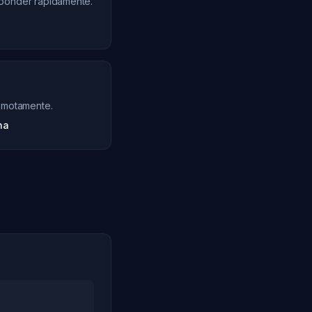
ponder rapidamente.
remotamente.
na