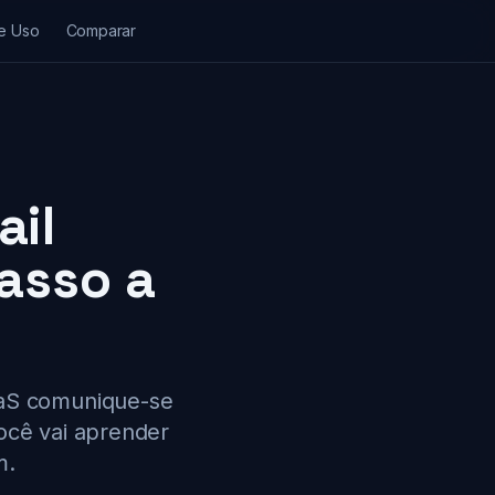
e Uso
Comparar
ail
asso a
aaS comunique-se
ocê vai aprender
m.