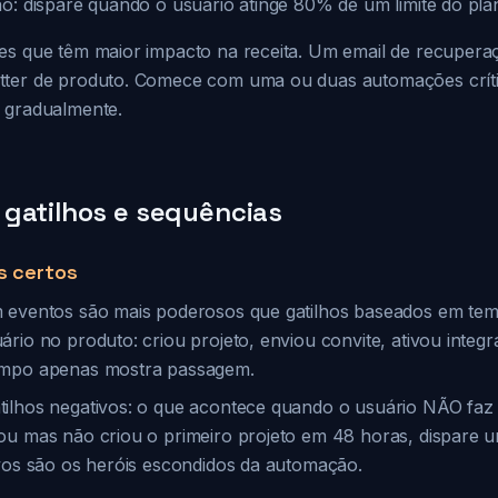
ão: dispare quando o usuário atinge 80% de um limite do pla
es que têm maior impacto na receita. Um email de recupera
tter de produto. Comece com uma ou duas automações crít
 gradualmente.
gatilhos e sequências
s certos
m eventos são mais poderosos que gatilhos baseados em te
rio no produto: criou projeto, enviou convite, ativou integ
empo apenas mostra passagem.
ilhos negativos: o que acontece quando o usuário NÃO faz 
ou mas não criou o primeiro projeto em 48 horas, dispare u
ivos são os heróis escondidos da automação.