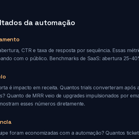
ltados da automação
jamento
ertura, CTR e taxa de resposta por sequência. Essas métr
ando com o público. Benchmarks de SaaS: abertura 25-4
io
rta é impacto em receita. Quantos trials converteram após
os? Quanto de MRR veio de upgrades impulsionados por em
a mostram esses números diretamente.
ência
uipe foram economizadas com a automação? Quantos ticket