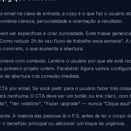
email na caixa de entrada; a copy é o que faz o usuário abri
combina clareza, personalidade e orientação a resultado.
em ser específicas e criar curiosidade. Evite frases genér
"Como reduzir 2h do seu fluxo de trabalho essa semana". A
 concreto, o que aumenta a abertura.
omece com contexto. Lembre o usuário por que ele está re
eu primeiro projeto ontem. Parabéns! Agora vamos configura
o de abertura cria conexão imediata.
A por email. Se você pedir para o usuário fazer três coisas
rá nenhuma. O CTA deve ser um botão ou link claro, com t
o", "Ver relatório", "Fazer upgrade" — nunca "Clique aqui"
ente. A maioria das pessoas lê o P.S. antes de ler o corpo do
r o benefício principal ou adicionar um toque de urgência.