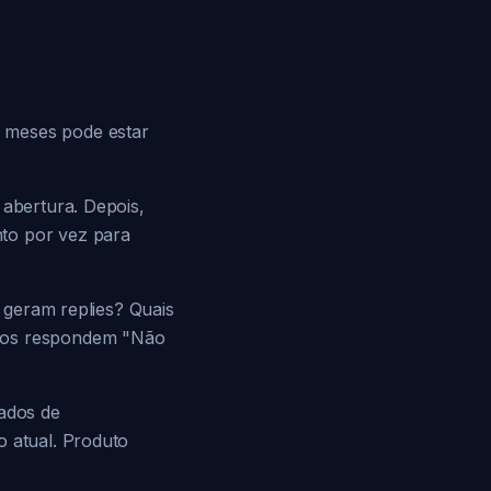
 meses pode estar
 abertura. Depois,
nto por vez para
s geram replies? Quais
rios respondem "Não
dados de
o atual. Produto