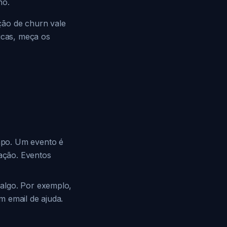
no.
ção de churn vale
icas, meça os
mpo. Um evento é
ração. Eventos
algo. Por exemplo,
m email de ajuda.