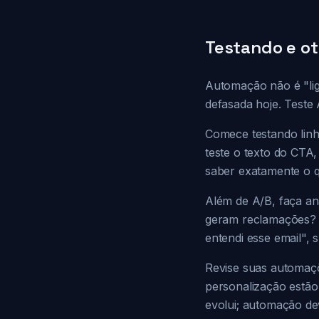
Testando e o
Automação não é "lig
defasada hoje. Teste 
Comece testando linha
teste o texto do CTA
saber exatamente o 
Além de A/B, faça aná
geram reclamações? 
entendi esse email", 
Revise suas automaçõe
personalização estão
evolui; automação d