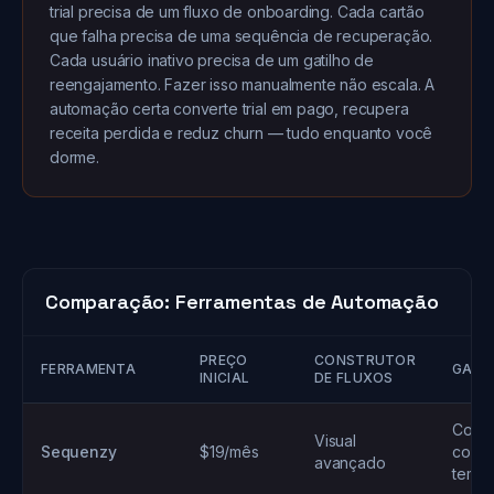
trial precisa de um fluxo de onboarding. Cada cartão
que falha precisa de uma sequência de recuperação.
Cada usuário inativo precisa de um gatilho de
reengajamento. Fazer isso manualmente não escala. A
automação certa converte trial em pago, recupera
receita perdida e reduz churn — tudo enquanto você
dorme.
Comparação: Ferramentas de Automação
PREÇO
CONSTRUTOR
FERRAMENTA
GATI
INICIAL
DE FLUXOS
Cobra
Visual
Sequenzy
$19/mês
compo
avançado
temp