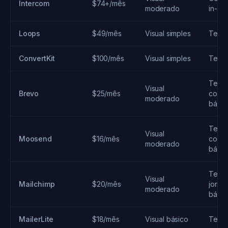
Intercom
$74+/mês
moderado
in-ap
Loops
$49/mês
Visual simples
Tempo
ConvertKit
$100/mês
Visual simples
Tempo
Temp
Visual
Brevo
$25/mês
comp
moderado
básic
Temp
Visual
Moosend
$16/mês
comp
moderado
básic
Temp
Visual
Mailchimp
$20/mês
jorna
moderado
básic
MailerLite
$18/mês
Visual básico
Tempo