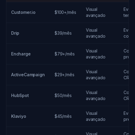
Visual
Event
Customer.io
$100+/mês
avançado
temp
Visual
Event
Drip
$39/mês
avançado
comp
Visual
Comp
Encharge
$79+/mês
avançado
produ
Visual
Comp
ActiveCampaign
$29+/mês
avançado
CRM,
Visual
Comp
HubSpot
$50/mês
avançado
CRM, 
Visual
Event
Klaviyo
$45/mês
avançado
previ
Visual
Comp