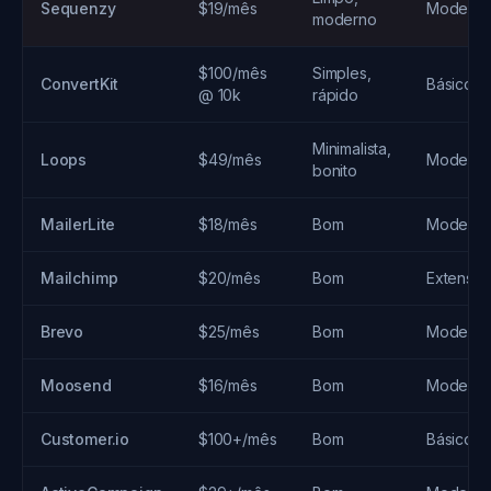
Sequenzy
$19/mês
Modera
moderno
$100/mês
Simples,
ConvertKit
Básico
@ 10k
rápido
Minimalista,
Loops
$49/mês
Modera
bonito
MailerLite
$18/mês
Bom
Modera
Mailchimp
$20/mês
Bom
Extensa
Brevo
$25/mês
Bom
Modera
Moosend
$16/mês
Bom
Modera
Customer.io
$100+/mês
Bom
Básico