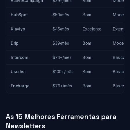
ActiveCampaign
$29+/mês
Bom
Modera
HubSpot
$50/mês
Bom
Modera
Klaviyo
$45/mês
Excelente
Extensa
Drip
$39/mês
Bom
Modera
Intercom
$74+/mês
Bom
Básico
Userlist
$100+/mês
Bom
Básico
Encharge
$79+/mês
Bom
Básico
As 15 Melhores Ferramentas para
Newsletters