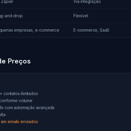
 Zapier
Via integração
ag-and-drop
Flexível
quenas empresas, e-commerce
E-commerce, SaaS
e Preços
+ contatos ilimitados
 conforme volume
mês com automação avançada
lta
 em emails enviados