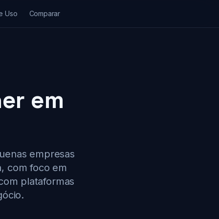
e Uso
Comparar
her em
equenas empresas
a, com foco em
 com plataformas
gócio.