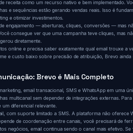
ão de receita como um recurso nativo e bem implementado. V
has e sequências estão gerando vendas reais. Isso é fundam
ing e otimizar investimentos.
 de engajamento — aberturas, cliques, conversões — mas nã
. Você consegue ver que uma campanha teve cliques, mas n
 gerou diretamente.
os online e precisa saber exatamente qual email trouxe a ve
me e custo baixo sobre precisão de atribuição, Brevo ainda é
municação: Brevo é Mais Completo
marketing, email transacional, SMS e WhatsApp em uma úni
has multicanal sem depender de integrações externas. Par
 um diferencial relevante.
ail, com suporte limitado a SMS. A plataforma não oferec
depende de coordenação entre canais, você precisará de ferr
tos negócios, email continua sendo o canal mais efetivo. S