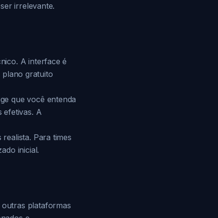
er irrelevante.
ico. A interface é
O plano gratuito
ige que você entenda
efetivas. A
ealista. Para times
do inicial.
outras plataformas