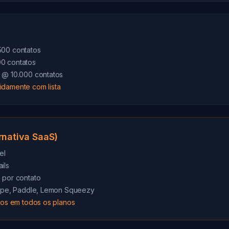
500 contatos
0 contatos
s @ 10.000 contatos
idamente com lista
rnativa SaaS)
el
ils
 por contato
tripe, Paddle, Lemon Squeezy
ados em todos os planos