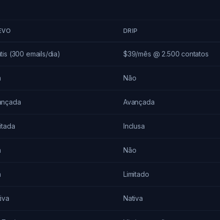
EVO
DRIP
tis (300 emails/dia)
$39/mês @ 2.500 contatos
m
Não
ançada
Avançada
itada
Inclusa
m
Não
m
Limitado
iva
Nativa