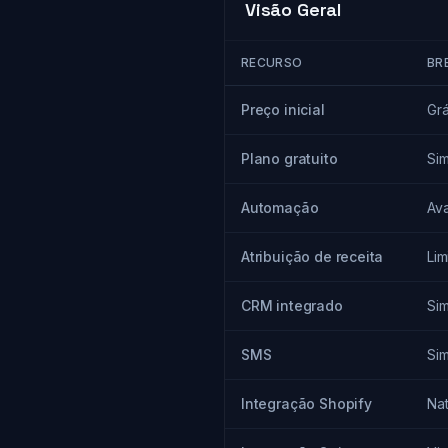
Visão Geral
RECURSO
BR
Preço inicial
Grá
Plano gratuito
Si
Automação
Av
Atribuição de receita
Lim
CRM integrado
Si
SMS
Si
Integração Shopify
Nat