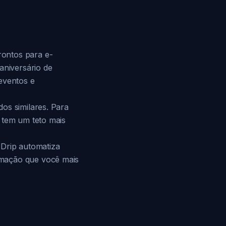
rontos para e-
niversário de
eventos e
os similares. Para
 tem um teto mais
 Drip automatiza
omação que você mais