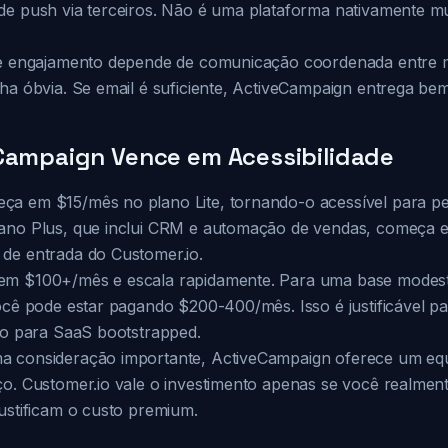
de push via terceiros. Não é uma plataforma nativamente m
de engajamento depende de comunicação coordenada entre mú
ha óbvia. Se email é suficiente, ActiveCampaign entrega bem
eCampaign Vence em Acessibilidade
ça em $15/mês no plano Lite, tornando-o acessível para 
lano Plus, que inclui CRM e automação de vendas, começa
de entrada do Customer.io.
em $100+/mês e escala rapidamente. Para uma base modest
você pode estar pagando $200-400/mês. Isso é justificável 
ivo para SaaS bootstrapped.
 consideração importante, ActiveCampaign oferece um equi
ço. Customer.io vale o investimento apenas se você realment
ustificam o custo premium.