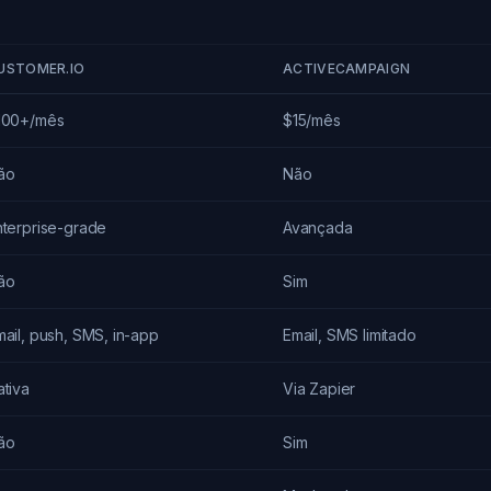
USTOMER.IO
ACTIVECAMPAIGN
100+/mês
$15/mês
ão
Não
nterprise-grade
Avançada
ão
Sim
mail, push, SMS, in-app
Email, SMS limitado
ativa
Via Zapier
ão
Sim