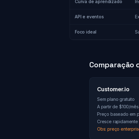
Curva de aprendizado
Í
API e eventos
E
Foco ideal
S
Comparação d
Customer.io
Sem plano gratuito
A partir de $100/mês 
Preço baseado em pe
Cresce rapidamente 
Obs: preço enterpris