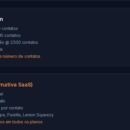
gn
0 contatos
00 contatos
mês @ 2.500 contatos
ês
m número de contatos
rnativa SaaS)
el
ils
 por contato
tripe, Paddle, Lemon Squeezy
ados em todos os planos