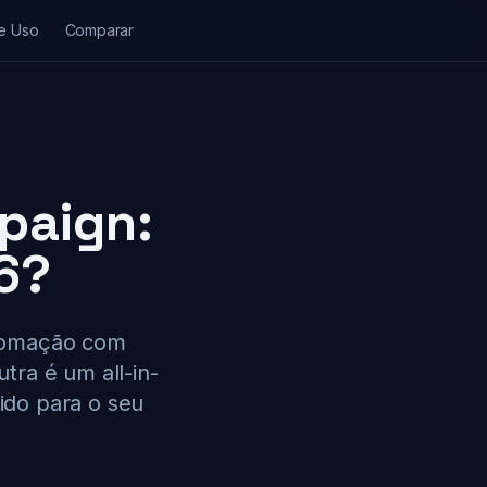
e Uso
Comparar
paign:
6?
utomação com
tra é um all-in-
ido para o seu