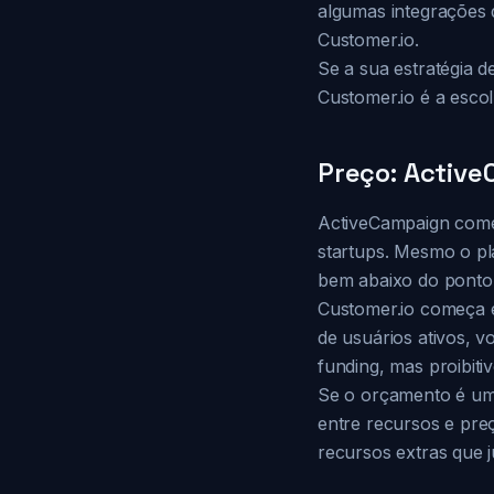
algumas integrações 
Customer.io.
Se a sua estratégia 
Customer.io é a escol
Preço: Activ
ActiveCampaign come
startups. Mesmo o p
bem abaixo do ponto 
Customer.io começa 
de usuários ativos, 
funding, mas proibit
Se o orçamento é uma
entre recursos e pre
recursos extras que j