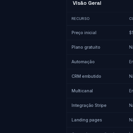
Visão Geral
RECURSO
C
Preço inicial
$
Plano gratuito
N
Automação
E
CRM embutido
N
Multicanal
E
Integração Stripe
N
Landing pages
N