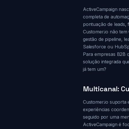
ActiveCampaign nasc
completa de automaçã
pontuação de leads, f
Customer.io não tem
gestão de pipeline, 
Salesforce ou HubSp
Para empresas B2B q
solução integrada qu
já tem um?
Multicanal: C
Customer.io suporta 
experiências coorden
seguido por uma men
ActiveCampaign é foc