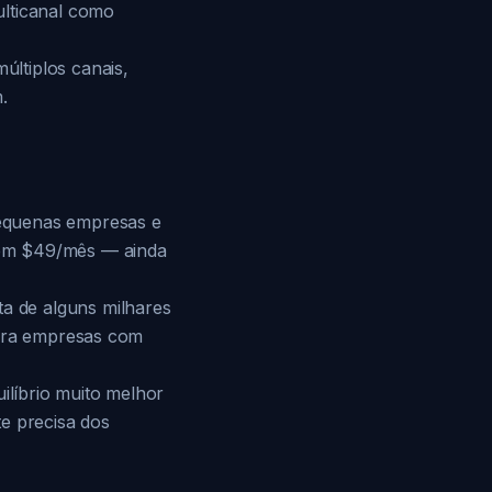
ulticanal como
ltiplos canais,
.
pequenas empresas e
 em $49/mês — ainda
a de alguns milhares
para empresas com
líbrio muito melhor
e precisa dos