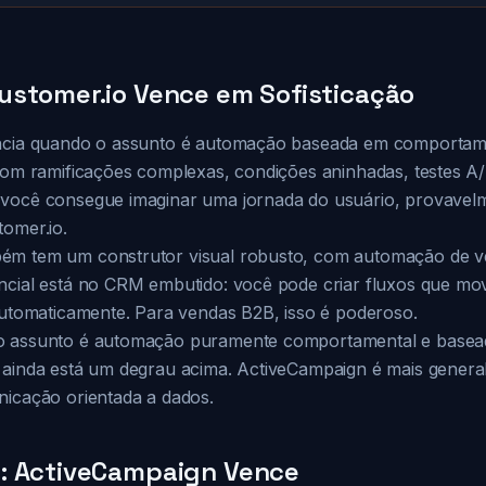
ustomer.io Vence em Sofisticação
ência quando o assunto é automação baseada em comportam
com ramificações complexas, condições aninhadas, testes A/B
 você consegue imaginar uma jornada do usuário, provave
tomer.io.
ém tem um construtor visual robusto, com automação de v
ncial está no CRM embutido: você pode criar fluxos que mo
 automaticamente. Para vendas B2B, isso é poderoso.
o assunto é automação puramente comportamental e basea
 ainda está um degrau acima. ActiveCampaign é mais generali
nicação orientada a dados.
: ActiveCampaign Vence