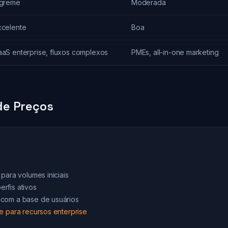
ngreme
Moderada
xcelente
Boa
aaS enterprise, fluxos complexos
PMEs, all-in-one marketing
e Preços
para volumes iniciais
rfis ativos
com a base de usuários
e para recursos enterprise