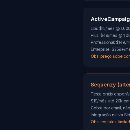
ActiveCampai
Lite: $15/mês @ 1.00
Plus: $49/mês @ 1.0
Professional: $149/
Enterprise: $259+/m
Obs: preço sobe co
Sequenzy (alte
Teste grátis disponív
$19/mês: até 20k ema
Cobra por email, não
Integração nativa S
Obs: contatos ilimit