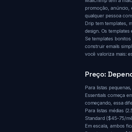
Mailchimp tem a maio
promoção, anúncio, e
qualquer pessoa cons
Drip tem templates, 
design. Os templates 
Se templates bonitos 
construir emails simp
você valoriza mais: e
Preço: Depen
Para listas pequenas,
Essentials começa e
começando, essa dife
Para listas médias (
Standard ($45-75/mês
Em escala, ambos fic