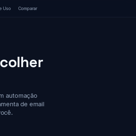
e Uso
Comparar
scolher
 em automação
amenta de email
você.