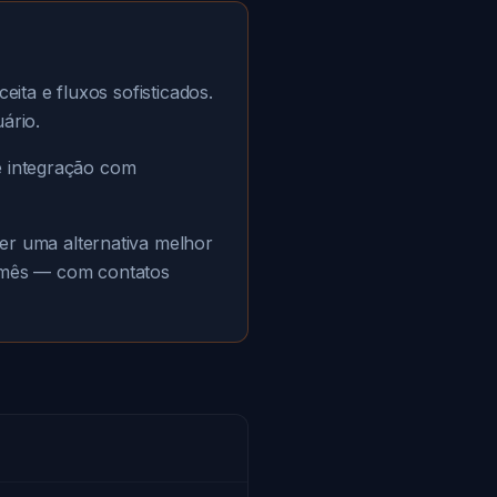
ta e fluxos sofisticados.
ário.
e integração com
er uma alternativa melhor
9/mês — com contatos