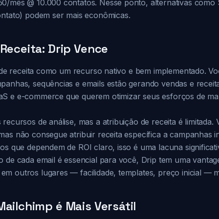
50/mês @ 10.000 contatos. Nesse ponto, alternativas como
ontato) podem ser mais econômicas.
 Receita: Drip Vence
ão de receita como um recurso nativo e bem implementado. V
panhas, sequências e emails estão gerando vendas e receita 
aS e e-commerce que querem otimizar seus esforços de ma
recursos de análise, mas a atribuição de receita é limitada.
mas não consegue atribuir receita específica a campanhas in
os que dependem de ROI claro, isso é uma lacuna significati
o de cada email é essencial para você, Drip tem uma vanta
m outros lugares — facilidade, templates, preço inicial — m
Mailchimp é Mais Versátil