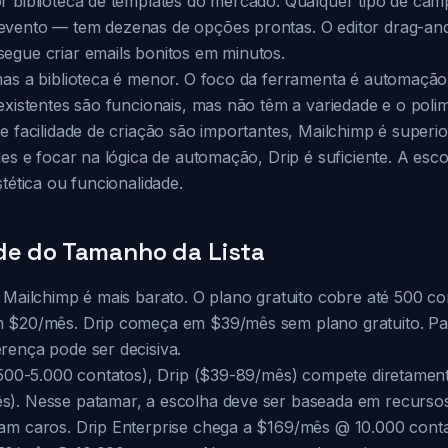
r biblioteca de templates do mercado. Qualquer tipo de ca
vento — tem dezenas de opções prontas. O editor drag-and-
egue criar emails bonitos em minutos.
mas a biblioteca é menor. O foco da ferramenta é automaçã
existentes são funcionais, mas não têm a variedade e o poli
e facilidade de criação são importantes, Mailchimp é superi
les e focar na lógica de automação, Drip é suficiente. A es
stética ou funcionalidade.
de do Tamanho da Lista
 Mailchimp é mais barato. O plano gratuito cobre até 500 co
m $20/mês. Drip começa em $39/mês sem plano gratuito. Pa
rença pode ser decisiva.
2.500-5.000 contatos), Drip ($39-89/mês) compete diretame
). Nesse patamar, a escolha deve ser baseada em recursos
am caros. Drip Enterprise chega a $169/mês @ 10.000 conta