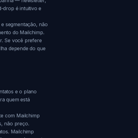
mpanha — newsletter,
drop é intuitivo e
o e segmentação, não
mento do Mailchimp.
or. Se você prefere
colha depende do que
ntatos e o plano
ra quem está
nte com Mailchimp
, não preço.
tos. Mailchimp