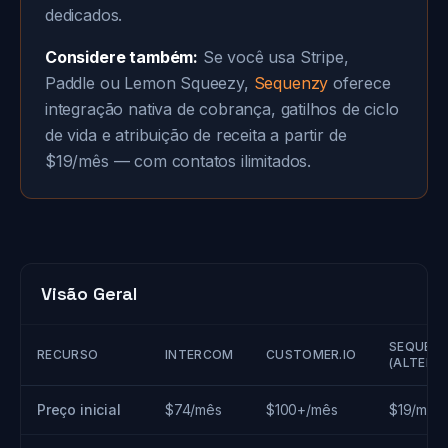
dedicados.
Considere também:
Se você usa Stripe,
Paddle ou Lemon Squeezy,
Sequenzy
oferece
integração nativa de cobrança, gatilhos de ciclo
de vida e atribuição de receita a partir de
$19/mês — com contatos ilimitados.
Visão Geral
SEQUEN
RECURSO
INTERCOM
CUSTOMER.IO
(ALTERN
Preço inicial
$74/mês
$100+/mês
$19/mês