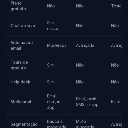
Plano
Não
Não
Teste grá
gratuito
Sim,
Chat ao vivo
Não
Não
nativo
Automação
Moderada
Avançada
Avançad
email
Tours de
Sim
Não
Não
produto
Help desk
Sim
Não
Não
Email,
Email, push,
Multicanal
chat, in-
Email
SMS, in-app
app
Básica a
Muito
Segmentação
Avançad
moderada
avançada