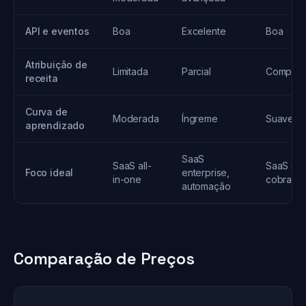
API e eventos
Boa
Excelente
Boa
Atribuição de
Limitada
Parcial
Complet
receita
Curva de
Moderada
Íngreme
Suave
aprendizado
SaaS
SaaS all-
SaaS co
Foco ideal
enterprise,
in-one
cobranç
automação
Comparação de Preços