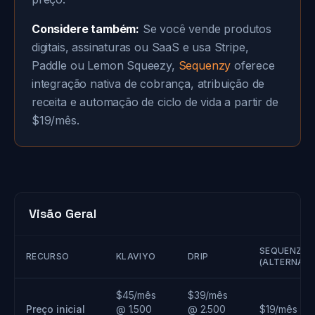
Considere também:
Se você vende produtos
digitais, assinaturas ou SaaS e usa Stripe,
Paddle ou Lemon Squeezy,
Sequenzy
oferece
integração nativa de cobrança, atribuição de
receita e automação de ciclo de vida a partir de
$19/mês.
Visão Geral
SEQUENZY
RECURSO
KLAVIYO
DRIP
(ALTERNATI
$45/mês
$39/mês
Preço inicial
@ 1.500
@ 2.500
$19/mês