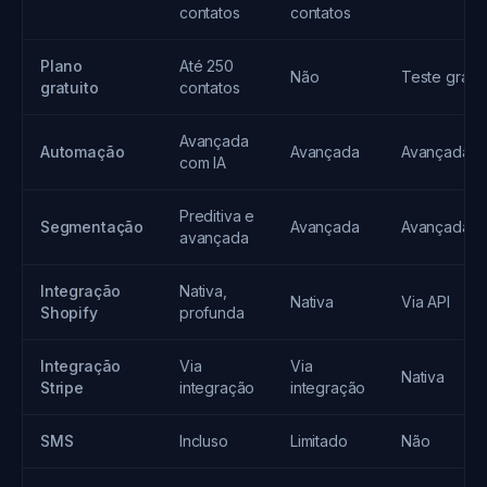
contatos
contatos
Plano
Até 250
Não
Teste grátis
gratuito
contatos
Avançada
Automação
Avançada
Avançada
com IA
Preditiva e
Segmentação
Avançada
Avançada
avançada
Integração
Nativa,
Nativa
Via API
Shopify
profunda
Integração
Via
Via
Nativa
Stripe
integração
integração
SMS
Incluso
Limitado
Não