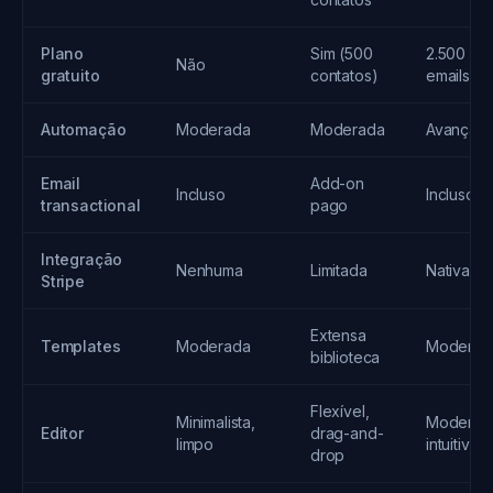
Plano
Sim (500
2.500
Não
gratuito
contatos)
emails/m
Automação
Moderada
Moderada
Avançad
Email
Add-on
Incluso
Incluso
transactional
pago
Integração
Nenhuma
Limitada
Nativa
Stripe
Extensa
Templates
Moderada
Moderad
biblioteca
Flexível,
Minimalista,
Moderno
Editor
drag-and-
limpo
intuitivo
drop