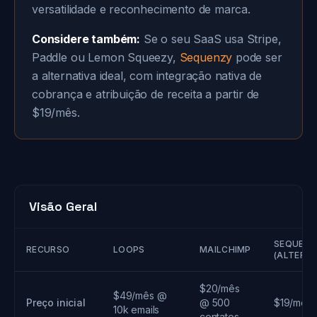
versatilidade e reconhecimento de marca.
Considere também:
Se o seu SaaS usa Stripe,
Paddle ou Lemon Squeezy,
Sequenzy
pode ser
a alternativa ideal, com integração nativa de
cobrança e atribuição de receita a partir de
$19/mês.
Visão Geral
SEQUENZ
RECURSO
LOOPS
MAILCHIMP
(ALTERNA
$20/mês
$49/mês @
Preço inicial
@ 500
$19/mês
10k emails
contatos