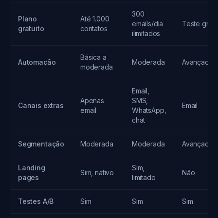
300
Plano
Até 1.000
emails/dia
Teste gráti
gratuito
contatos
ilimitados
Básica a
Automação
Moderada
Avançada
moderada
Email,
Apenas
SMS,
Canais extras
Email
email
WhatsApp,
chat
Segmentação
Moderada
Moderada
Avançada
Landing
Sim,
Sim, nativo
Não
pages
limitado
Testes A/B
Sim
Sim
Sim