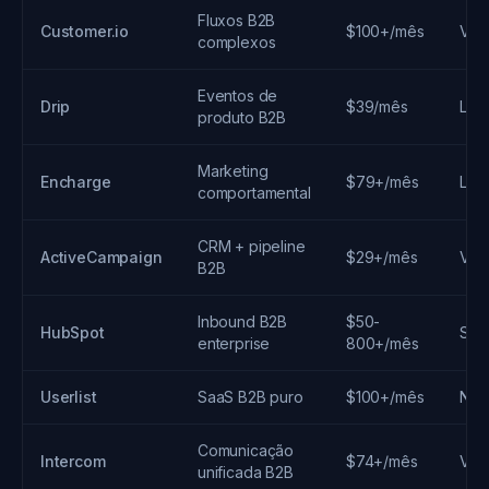
Fluxos B2B
Customer.io
$100+/mês
Via
complexos
Eventos de
Drip
$39/mês
Limi
produto B2B
Marketing
Encharge
$79+/mês
Limi
comportamental
CRM + pipeline
ActiveCampaign
$29+/mês
Via 
B2B
Inbound B2B
$50-
HubSpot
Sim
enterprise
800+/mês
Userlist
SaaS B2B puro
$100+/mês
Nat
Comunicação
Intercom
$74+/mês
Via
unificada B2B