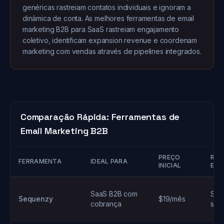
genéricas rastreiam contatos individuais e ignoram a
dinâmica de conta. As melhores ferramentas de email
marketing B2B para SaaS rastreiam engajamento
coletivo, identificam expansion revenue e coordenam
marketing com vendas através de pipelines integrados.
Comparação Rápida: Ferramentas de
Email Marketing B2B
PREÇO
RAS
FERRAMENTA
IDEAL PARA
INICIAL
EMP
SaaS B2B com
Sim 
Sequenzy
$19/mês
cobrança
seg