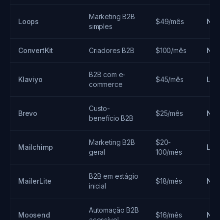
Marketing B2B
Loops
$49/mês
Não
simples
ConvertKit
Criadores B2B
$100/mês
Não
B2B com e-
Klaviyo
$45/mês
Limi
commerce
Custo-
Brevo
$25/mês
Não
benefício B2B
Marketing B2B
$20-
Mailchimp
Limi
geral
100/mês
B2B em estágio
MailerLite
$18/mês
Não
inicial
Automação B2B
Moosend
$16/mês
Não
acessível