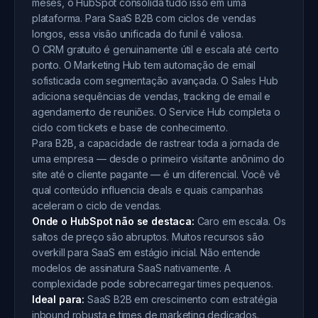
meses, o HubSpot consolida tudo isso em uma
plataforma. Para SaaS B2B com ciclos de vendas
longos, essa visão unificada do funil é valiosa.
O CRM gratuito é genuinamente útil e escala até certo
ponto. O Marketing Hub tem automação de email
sofisticada com segmentação avançada. O Sales Hub
adiciona sequências de vendas, tracking de email e
agendamento de reuniões. O Service Hub completa o
ciclo com tickets e base de conhecimento.
Para B2B, a capacidade de rastrear toda a jornada de
uma empresa — desde o primeiro visitante anônimo do
site até o cliente pagante — é um diferencial. Você vê
qual conteúdo influencia deals e quais campanhas
aceleram o ciclo de vendas.
Onde o HubSpot não se destaca:
Caro em escala. Os
saltos de preço são abruptos. Muitos recursos são
overkill para SaaS em estágio inicial. Não entende
modelos de assinatura SaaS nativamente. A
complexidade pode sobrecarregar times pequenos.
Ideal para:
SaaS B2B em crescimento com estratégia
inbound robusta e times de marketing dedicados.