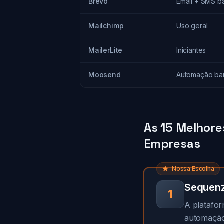
Brevo
Email + SMS b
Mailchimp
Uso geral
MailerLite
Iniciantes
Moosend
Automação ba
As 15 Melhor
Empresas
Nossa Escolha
Sequen
1
A platafor
automação