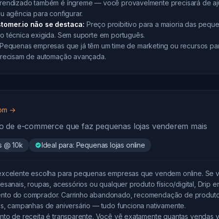
rendizado também é íngreme — você provavelmente precisará de a
u agência para configurar.
tomer.io não se destaca:
Preço proibitivo para a maioria das pequ
o técnica exigida. Sem suporte em português.
Pequenas empresas que já têm um time de marketing ou recursos par
precisam de automação avançada.
com →
 de e-commerce que faz pequenas lojas venderem mais
s @ 10k
Ideal para: Pequenas lojas online
excelente escolha para pequenas empresas que vendem online. Se v
esanais, roupas, acessórios ou qualquer produto físico/digital, Drip 
nto do comprador. Carrinho abandonado, recomendação de produt
es, campanhas de aniversário — tudo funciona nativamente.
nto de receita é transparente. Você vê exatamente quantas vendas v