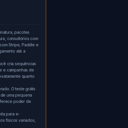
natura, pacotes
ra, consultórios com
 com Stripe, Paddle e
gamento até a
ocê cria sequências
ade e campanhas de
 exatamente quanto
ado. O teste grátis
o de uma pequena
oferece poder de
ita para e-
 físicos variados,