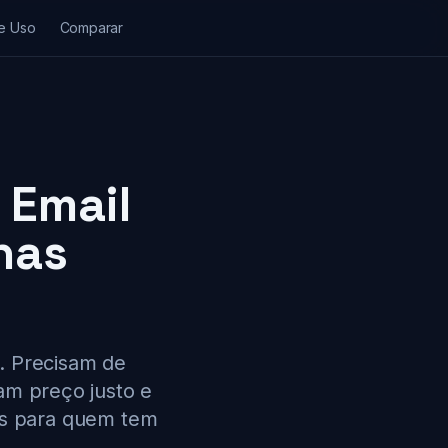
e Uso
Comparar
 Email
nas
. Precisam de
am preço justo e
das para quem tem