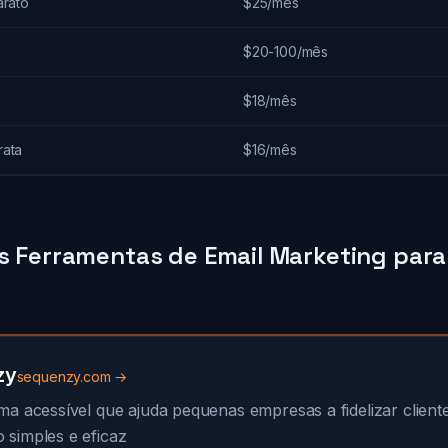
arato
$25/mês
$20-100/mês
$18/mês
rata
$16/mês
es Ferramentas de Email Marketing par
zy
sequenzy.com →
ma acessível que ajuda pequenas empresas a fidelizar clien
 simples e eficaz