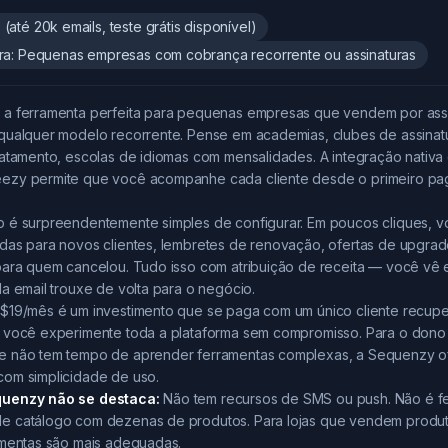
(até 20k emails, teste grátis disponível)
ara: Pequenas empresas com cobrança recorrente ou assinaturas
a ferramenta perfeita para pequenas empresas que vendem por assi
qualquer modelo recorrente. Pense em academias, clubes de assinatu
ratamento, escolas de idiomas com mensalidades. A integração nativa
zy permite que você acompanhe cada cliente desde o primeiro pa
 é surpreendentemente simples de configurar. Em poucos cliques, v
das para novos clientes, lembretes de renovação, ofertas de upgr
para quem cancelou. Tudo isso com atribuição de receita — você vê
a email trouxe de volta para o negócio.
$19/mês é um investimento que se paga com um único cliente recuper
 você experimente toda a plataforma sem compromisso. Para o don
e não tem tempo de aprender ferramentas complexas, a Sequenzy 
om simplicidade de uso.
uenzy não se destaca:
Não tem recursos de SMS ou push. Não é fe
 catálogo com dezenas de produtos. Para lojas que vendem produtos
amentas são mais adequadas.