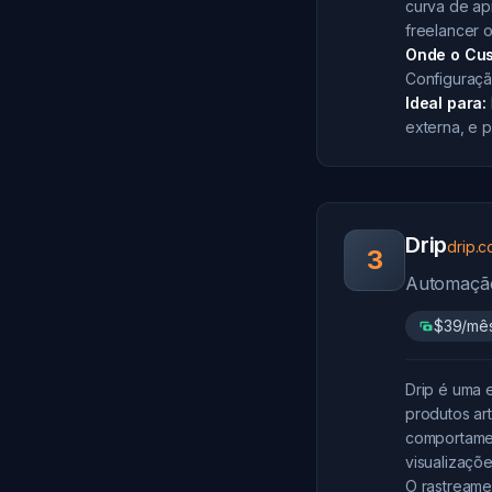
curva de ap
freelancer o
Onde o Cus
Configuraçã
Ideal para:
externa, e 
Drip
drip.
3
Automação
$39/mê
Drip é uma 
produtos art
comportame
visualizaçõ
O rastreame