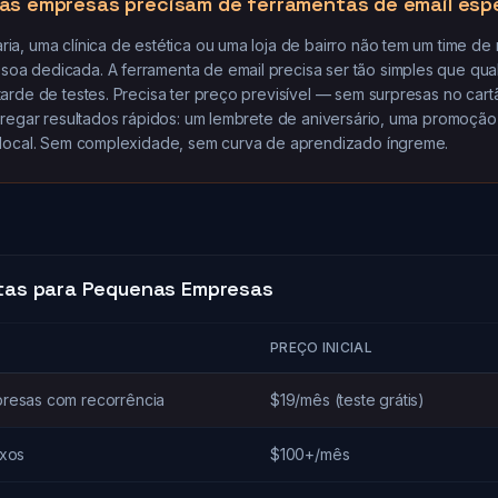
as empresas precisam de ferramentas de email esp
a, uma clínica de estética ou uma loja de bairro não tem um time de 
a dedicada. A ferramenta de email precisa ser tão simples que qu
arde de testes. Precisa ter preço previsível — sem surpresas no cart
tregar resultados rápidos: um lembrete de aniversário, uma promoção
 local. Sem complexidade, sem curva de aprendizado íngreme.
tas para Pequenas Empresas
PREÇO INICIAL
resas com recorrência
$19/mês (teste grátis)
exos
$100+/mês