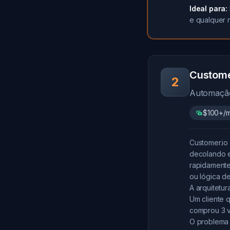
Ideal para:
e qualquer n
Custome
2
Automação
$100+/
Customer.io
decolando e
rapidamente
ou lógica d
A arquitetu
Um cliente 
comprou 3 v
O problema 