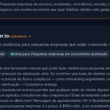
Pequenas empresas de serviços, academias, consultórios, escolas, c
egócio com receita recorrente que quer fidelizar clientes sem gastar
r.io
customer.io →
 poderosa para pequenas empresas que estão crescendo r
mês
Ideal para: Pequenas empresas em crescimento acelerado
 é uma ferramenta robusta que pode fazer sentido para pequenas e
 precisam de automação séria. Se você tem uma base de clientes c
 e precisa de fluxos complexos — como onboarding segmentado, ca
e ramificação — Customer.io entrega.
ra baseada em eventos permite que qualquer ação do cliente dispar
que agendou consulta mas não compareceu? Email de lembrete automá
ezes no último mês? Mensagem de agradecimento VIP. A flexibilidad
para pequenas empresas é o preço. A $100+/mês, é um investimento s