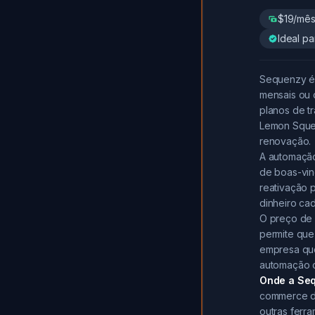
$19/mês 
Ideal p
Sequenzy é 
mensais ou 
planos de t
Lemon Squee
renovação.
A automação
de boas-vin
reativação 
dinheiro cad
O preço de 
permite que
empresa qu
automação c
Onde a Seq
commerce de
outras ferr