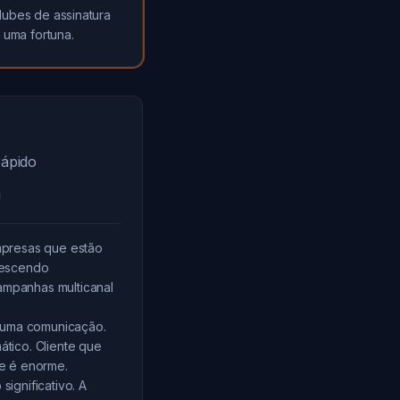
lubes de assinatura
 uma fortuna.
ápido
mpresas que estão
rescendo
mpanhas multicanal
e uma comunicação.
tico. Cliente que
e é enorme.
ignificativo. A