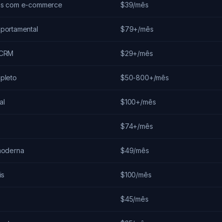
as com e-commerce
$39/mês
portamental
$79+/mês
 CRM
$29+/mês
pleto
$50-800+/mês
al
$100+/mês
$74+/mês
moderna
$49/mês
is
$100/mês
$45/mês