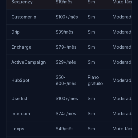
Sequenzy
$19/mês
Sim
Muito fácil
Customer.io
$100+/mês
Sim
Moderada
Drip
$39/mês
Sim
Moderada
Encharge
$79+/mês
Sim
Moderada
ActiveCampaign
$29+/mês
Sim
Moderada
$50-
Plano
HubSpot
Moderada
800+/mês
gratuito
Userlist
$100+/mês
Sim
Moderada
Intercom
$74+/mês
Sim
Moderada
Loops
$49/mês
Sim
Muito fácil