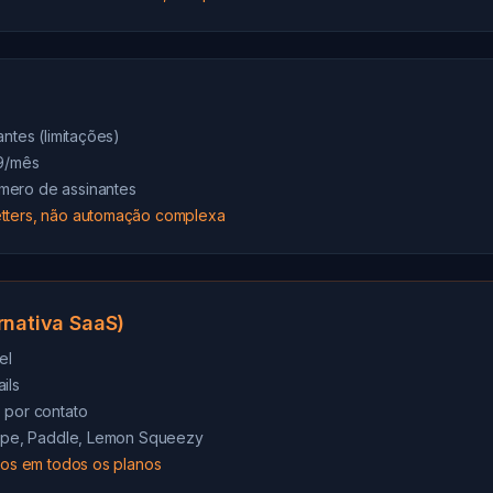
antes (limitações)
29/mês
mero de assinantes
tters, não automação complexa
rnativa SaaS)
el
ils
 por contato
tripe, Paddle, Lemon Squeezy
ados em todos os planos