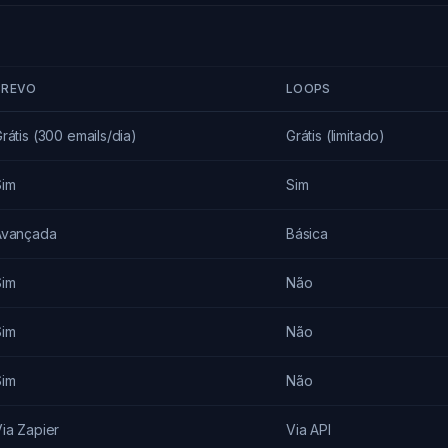
BREVO
LOOPS
rátis (300 emails/dia)
Grátis (limitado)
Sim
Sim
Avançada
Básica
Sim
Não
Sim
Não
Sim
Não
ia Zapier
Via API