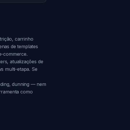
rição, carrinho
enas de templates
 e-commerce.
ers, atualizações de
s multi-etapa. Se
arding, dunning — nem
erramenta como