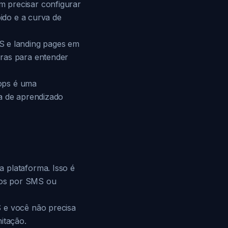
m precisar configurar
pido e a curva de
 e landing pages em
oras para entender
oops é uma
va de aprendizado
 plataforma. Isso é
dos por SMS ou
S e você não precisa
itação.