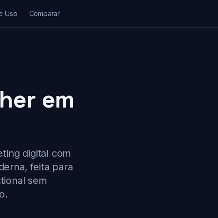
e Uso
Comparar
lher em
ting digital com
rna, feita para
tional sem
o.