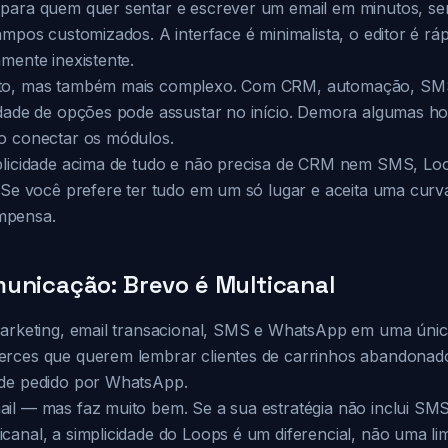
para quem quer sentar e escrever um email em minutos, se
ampos customizados. A interface é minimalista, o editor é rá
mente inexistente.
to, mas também mais complexo. Com CRM, automação, SMS
idade de opções pode assustar no início. Demora algumas h
o conectar os módulos.
mplicidade acima de tudo e não precisa de CRM nem SMS, L
. Se você prefere ter tudo em um só lugar e aceita uma cur
mpensa.
unicação: Brevo é Multicanal
marketing, email transacional, SMS e WhatsApp em uma única
erces que querem lembrar clientes de carrinhos abandona
 de pedido por WhatsApp.
il — mas faz muito bem. Se a sua estratégia não inclui SM
anal, a simplicidade do Loops é um diferencial, não uma lim