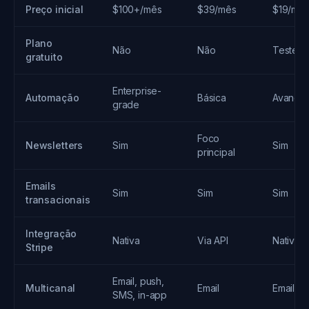
Preço inicial
$100+/mês
$39/mês
$19/mê
Plano
Não
Não
Teste gr
gratuito
Enterprise-
Automação
Básica
Avança
grade
Foco
Newsletters
Sim
Sim
principal
Emails
Sim
Sim
Sim
transacionais
Integração
Nativa
Via API
Nativa
Stripe
Email, push,
Multicanal
Email
Email
SMS, in-app