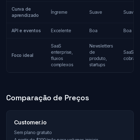
Curva de
Íngreme
Suave
Suave
aprendizado
API e eventos
Excelente
Boa
Boa
SaaS
Newsletters
enterprise,
de
SaaS c
Foco ideal
fluxos
produto,
cobran
complexos
startups
Comparação de Preços
Customer.io
Sem plano gratuito
A partir de $100/mês para volumes iniciais