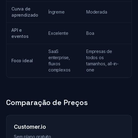
Curva de
Íngreme
Moderada
S
aprendizado
API e
Excelente
Boa
B
eventos
SaaS
Empresas de
enterprise,
todos os
S
Foco ideal
fluxos
tamanhos, all-in-
c
complexos
one
Comparação de Preços
Customer.io
Sem plano gratuito