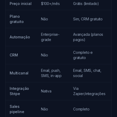
Preço inicial
$100+/mês
Grátis (limitado)
$
Plano
Não
Sim, CRM gratuito
T
gratuito
Enterprise-
Avançada (planos
Automação
A
grade
pagos)
Completo e
CRM
Não
N
gratuito
Email, push,
Email, SMS, chat,
Multicanal
E
SMS, in-app
social
Integração
Via
Nativa
N
Stripe
Zapier/integrações
Sales
Não
Completo
N
pipeline