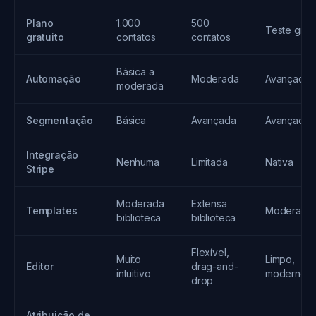
Plano
1.000
500
Teste gráti
gratuito
contatos
contatos
Básica a
Automação
Moderada
Avançada
moderada
Segmentação
Básica
Avançada
Avançada
Integração
Nenhuma
Limitada
Nativa
Stripe
Moderada
Extensa
Templates
Moderada
biblioteca
biblioteca
Flexível,
Muito
Limpo,
Editor
drag-and-
intuitivo
moderno
drop
Atribuição de