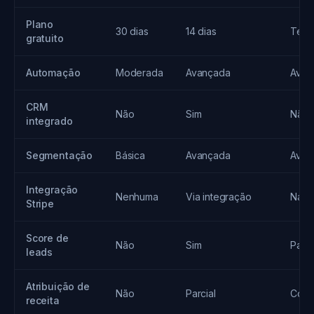
Plano
30 dias
14 dias
Teste
gratuito
Automação
Moderada
Avançada
Avan
CRM
Não
Sim
Não
integrado
Segmentação
Básica
Avançada
Avan
Integração
Nenhuma
Via integração
Nativ
Stripe
Score de
Não
Sim
Parci
leads
Atribuição de
Não
Parcial
Comp
receita