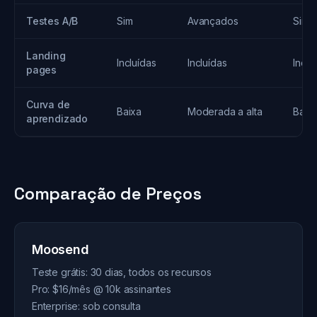
Testes A/B
Sim
Avançados
Sim
Landing
Incluídas
Incluídas
Inclu
pages
Curva de
Baixa
Moderada a alta
Baix
aprendizado
Comparação de Preços
Moosend
Teste grátis: 30 dias, todos os recursos
Pro: $16/mês @ 10k assinantes
Enterprise: sob consulta