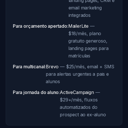
landing pages, CRM e
email marketing
integrados
Para orçamento apertado:
MailerLite
—
$18/mês, plano
gratuito generoso,
landing pages para
matrículas
Para multicanal:
Brevo
— $25/mês, email + SMS
para alertas urgentes a pais e
alunos
Para jornada do aluno:
ActiveCampaign
—
$29+/mês, fluxos
automatizados do
prospect ao ex-aluno