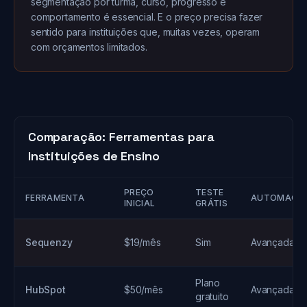
segmentação por turma, curso, progresso e
comportamento é essencial. E o preço precisa fazer
sentido para instituições que, muitas vezes, operam
com orçamentos limitados.
Comparação: Ferramentas para
Instituições de Ensino
PREÇO
TESTE
FERRAMENTA
AUTOMAÇÃ
INICIAL
GRÁTIS
Sequenzy
$19/mês
Sim
Avançada
Plano
HubSpot
$50/mês
Avançada
gratuito