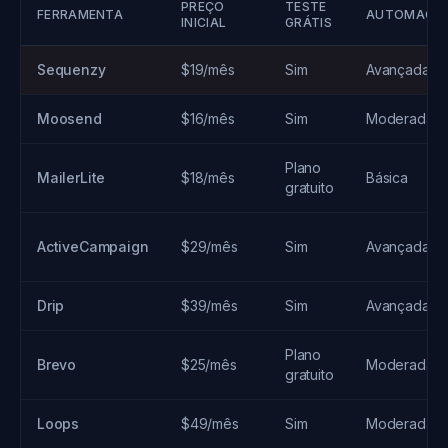
PREÇO
TESTE
FERRAMENTA
AUTOMAÇÃ
INICIAL
GRÁTIS
Sequenzy
$19/mês
Sim
Avançada
Moosend
$16/mês
Sim
Moderada
Plano
MailerLite
$18/mês
Básica
gratuito
ActiveCampaign
$29/mês
Sim
Avançada
Drip
$39/mês
Sim
Avançada
Plano
Brevo
$25/mês
Moderada
gratuito
Loops
$49/mês
Sim
Moderada