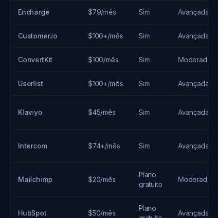
Encharge
$79/mês
Sim
Avançada
Customer.io
$100+/mês
Sim
Avançada
ConvertKit
$100/mês
Sim
Moderada
Userlist
$100+/mês
Sim
Avançada
Klaviyo
$45/mês
Sim
Avançada
Intercom
$74+/mês
Sim
Avançada
Plano
Mailchimp
$20/mês
Moderada
gratuito
Plano
HubSpot
$50/mês
Avançada
gratuito