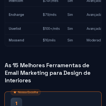
Intercom
$74+/mês
Sim
Avançada
Encharge
$79/mês
Sim
Avançada
Userlist
$100+/mês
Sim
Avançada
Moosend
$16/mês
Sim
Moderada
As 15 Melhores Ferramentas de
Email Marketing para Design de
Interiores
Nossa Escolha
1