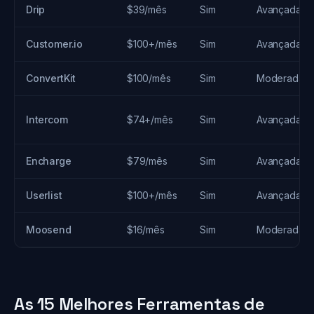
Drip
$39/mês
Sim
Avançada
Customer.io
$100+/mês
Sim
Avançada
ConvertKit
$100/mês
Sim
Moderada
Intercom
$74+/mês
Sim
Avançada
Encharge
$79/mês
Sim
Avançada
Userlist
$100+/mês
Sim
Avançada
Moosend
$16/mês
Sim
Moderada
As 15 Melhores Ferramentas de