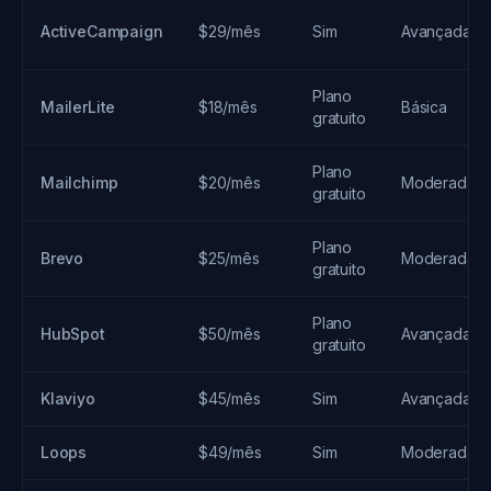
ActiveCampaign
$29/mês
Sim
Avançada
Plano
MailerLite
$18/mês
Básica
gratuito
Plano
Mailchimp
$20/mês
Moderada
gratuito
Plano
Brevo
$25/mês
Moderada
gratuito
Plano
HubSpot
$50/mês
Avançada
gratuito
Klaviyo
$45/mês
Sim
Avançada
Loops
$49/mês
Sim
Moderada