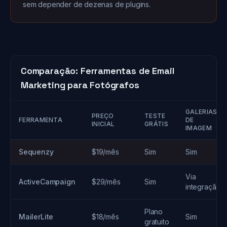
sem depender de dezenas de plugins.
Comparação: Ferramentas de Email
Marketing para Fotógrafos
GALERIAS
PREÇO
TESTE
FERRAMENTA
DE
INICIAL
GRÁTIS
IMAGEM
Sequenzy
$19/mês
Sim
Sim
Via
ActiveCampaign
$29/mês
Sim
integração
Plano
MailerLite
$18/mês
Sim
gratuito