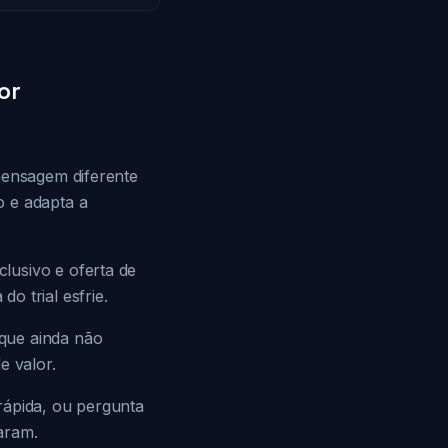
or
mensagem diferente
o e adapta a
lusivo e oferta de
o trial esfrie.
 que ainda não
e valor.
 rápida, ou pergunta
aram.