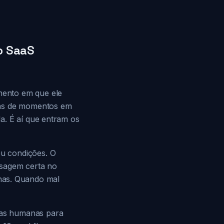
o SaaS
mento em que ele
nas de momentos em
a. É aí que entram os
u condições. O
nsagem certa no
as. Quando mal
das humanas para