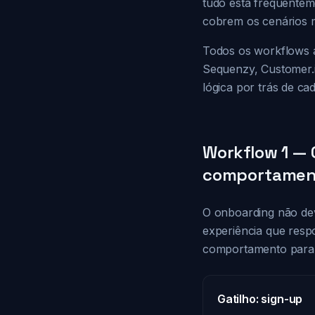
tudo está frequentem
cobrem os cenários m
Todos os workflows 
Sequenzy, Customer.i
lógica por trás de cad
Workflow 1 — 
comportamen
O onboarding não dev
experiência que resp
comportamento para g
Gatilho: sign-up