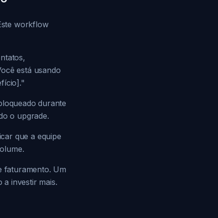
 Este workflow
ntatos,
Você está usando
ício]."
 bloqueado durante
ndo o upgrade.
icar que a equipe
volume.
de faturamento. Um
a investir mais.