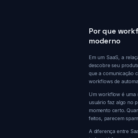
Por que workf
moderno
Em um SaaS, a relaç
descobre seu produto
que a comunicação ce
workflows de automa
Um workflow é uma s
usuário faz algo no 
momento certo. Qua
feitos, parecem spam
A diferença entre S