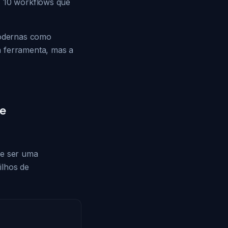
s 10 workflows que
modernas como
a ferramenta, mas a
de
ve ser uma
ilhos de