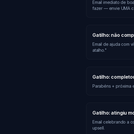
Email imediato de bo
fazer — envie UMA coi
Gatilho: não comp
Email de ajuda com ví
atalho."
Gatilho: completo
Parabéns + próxima e
Gatilho: atingiu 
Email celebrando a c
upsell.