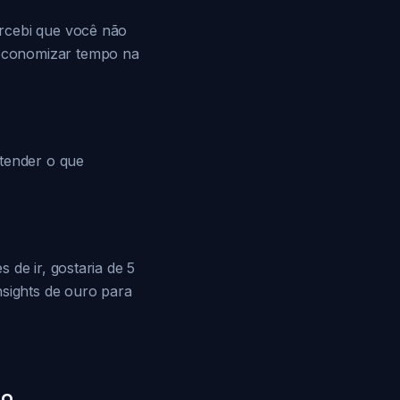
ercebi que você não
economizar tempo na
ntender o que
 de ir, gostaria de 5
nsights de ouro para
to