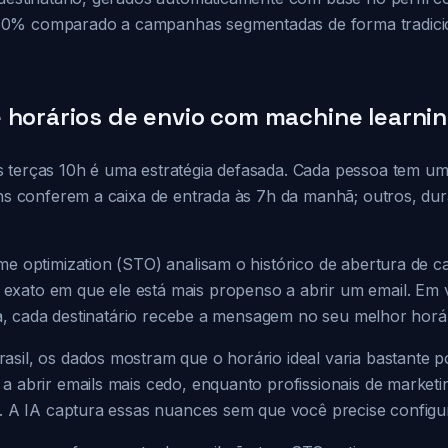
0% comparado a campanhas segmentadas de forma tradicio
 horários de envio com machine learni
 terças 10h é uma estratégia defasada. Cada pessoa tem u
guns conferem a caixa de entrada às 7h da manhã; outros, du
me optimization (STO) analisam o histórico de abertura de c
xato em que ele está mais propenso a abrir um email. Em 
eira, cada destinatário recebe a mensagem no seu melhor horári
sil, os dados mostram que o horário ideal varia bastante po
 a abrir emails mais cedo, enquanto profissionais de marke
de. A IA captura essas nuances sem que você precise configu