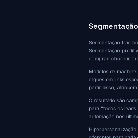
Segmentação 
Segmentação tradicion
Segmentação preditiv
comprar, churnar ou 
Modelos de machine l
cliques em links espe
partir disso, atribue
O resultado são camp
para "todos os leads
automação nos último
Hiperpersonalização 
diferentes para cada