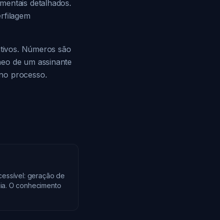
mentais detalhados.
erfilagem
tativos. Números são
neo de um assinante
 no processo.
cessível: geração de
cia. O conhecimento