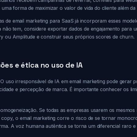
usuários recebem campanhas de referral, convites para webi
É uma forma de maximizar o valor de vida do cliente além da 
 de email marketing para SaaS já incorporam esses modelo
a não tem, considere exportar dados de engajamento para 
y ou Amplitude e construir seus próprios scores de churn.
ções e ética no uso de IA
 O uso irresponsável de IA em email marketing pode gerar p
acidade e percepção de marca. É importante conhecer os limi
a homogeneização. Se todas as empresas usarem os mesmos
 copy, o email marketing corre o risco de se tornar monoc
ma. A voz humana autêntica se torna um diferencial raro e 