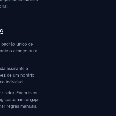
nal.
ng
m padrão único de
rante o almoço ou à
ada assinante e
vez de um horário
o individual.
r setor. Executivos
ting costumam engajar
rar regras manuais.