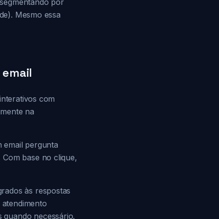
e segmentando por
arde). Mesmo essa
 email
interativos com
amente na
m email pergunta
. Com base no clique,
grados às respostas
 atendimento
s quando necessário.