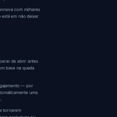
ponsiva com milhares
 está em não deixar
arar de abrir antes
 com base na queda
ngajamento — por
automaticamente uma
.
se tornarem