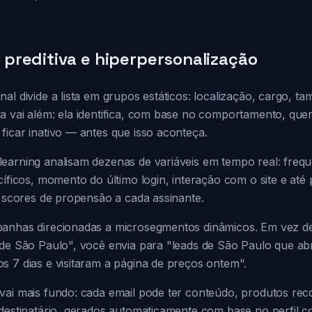
preditiva e hiperpersonalização
al divide a lista em grupos estáticos: localização, cargo, 
a vai além: ela identifica, com base no comportamento, que
ficar inativo — antes que isso aconteça.
earning analisam dezenas de variáveis em tempo real: frequ
cíficos, momento do último login, interação com o site e até 
m scores de propensão a cada assinante.
anhas direcionadas a microsegmentos dinâmicos. Em vez de
 de São Paulo", você envia para "leads de São Paulo que ab
s 7 dias e visitaram a página de preços ontem".
vai mais fundo: cada email pode ter conteúdo, produtos r
 destinatário, gerados automaticamente com base no perfil 