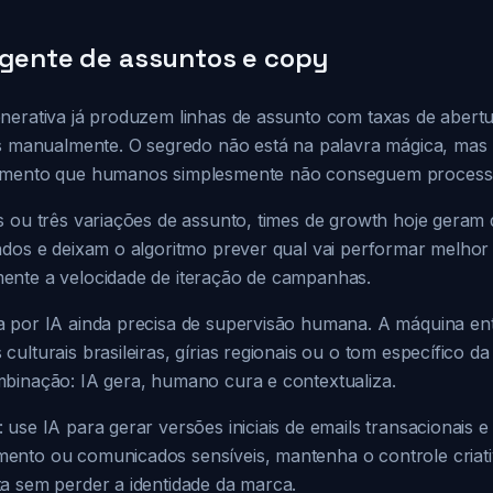
igente de assuntos e copy
nerativa já produzem linhas de assunto com taxas de abert
as manualmente. O segredo não está na palavra mágica, mas 
amento que humanos simplesmente não conseguem process
s ou três variações de assunto, times de growth hoje geram
ndos e deixam o algoritmo prever qual vai performar melho
ente a velocidade de iteração de campanhas.
a por IA ainda precisa de supervisão humana. A máquina e
ulturais brasileiras, gírias regionais ou o tom específico 
binação: IA gera, humano cura e contextualiza.
use IA para gerar versões iniciais de emails transacionais e
nto ou comunicados sensíveis, mantenha o controle criati
a sem perder a identidade da marca.