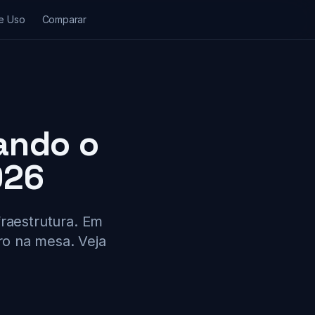
e Uso
Comparar
ando o
026
nfraestrutura. Em
ro na mesa. Veja