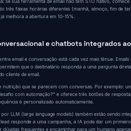
ca: se sua ferramenta de email não tem STO nativo, comec
do três faixas horárias diferentes (manhã, almoço, fim de t
já melhora a abertura em 10-15%.
versacional e chatbots integrados ao
entre email e conversação está cada vez mais tênue. Emails 
permitem que o destinatário responda a uma pergunta diret
 cliente de email.
de nutrição que se parecem com conversas. Por exemplo: u
desafio com automação?" e oferece três botões de resposta
equência é personalizado automaticamente.
 por LLM (large language models) também estão sendo inte
 lead responde a uma campanha, a IA pode dar um primeiro
der dúvidas frequentes e encaminhar para um humano apena