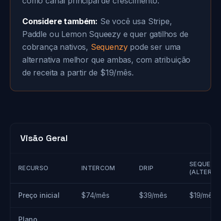
como canal principal de crescimento.
Considere também:
Se você usa Stripe,
Paddle ou Lemon Squeezy e quer gatilhos de
cobrança nativos,
Sequenzy
pode ser uma
alternativa melhor que ambas, com atribuição
de receita a partir de $19/mês.
Visão Geral
SEQUENZ
RECURSO
INTERCOM
DRIP
(ALTERNA
Preço inicial
$74/mês
$39/mês
$19/mês
Plano