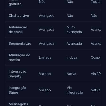
Não
Não
Teste grát
gratuito
Chat ao vivo
Avançado
Não
Não
Automação
Muito
Avançada
Avançada
de email
avançada
Segmentação
Avançada
Avançada
Avançada
Atribuição de
Limitada
Inclusa
Completa
receita
Integração
Via app
Nativa
Via API
Shopify
Integração
Via
Via app
Nativa
Stripe
integração
Mensagens