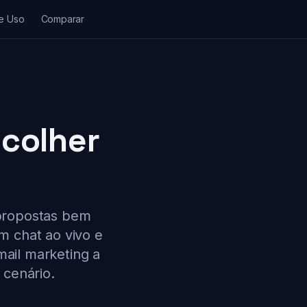
e Uso
Comparar
scolher
propostas bem
m chat ao vivo e
ail marketing a
 cenário.