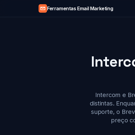
Ferramentas Email Marketing
Interc
Intercom e B
distintas. Enqu
suporte, o Bre
preço co