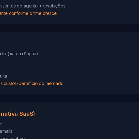
ssentos de agente + resoluções
ente conforme o time cresce
/dia (marca d'água)
ulta
s custos-benefício do mercado
rnativa SaaS)
el
emails
 por contato