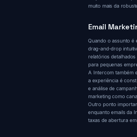
muito mais da robust
Email Marketi
Quando o assunto é e
drag-and-drop intuit
relatórios detalhados
para pequenas empre
A Intercom também e
a experiência é cons
e análise de campanh
marketing como canal 
Outro ponto importan
enquanto emails da I
taxas de abertura e